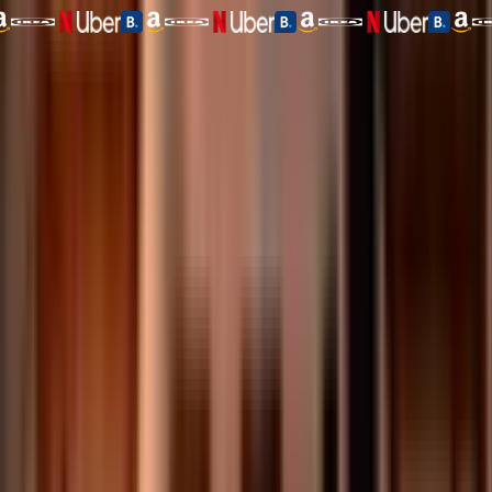
130 Juta+ Merchant di Seluruh Dunia
Kartu Visa Tria. Cashback hingga
6%, 150+ negara, self-custodial.
Belanjakan aset digital Anda di mana saja, di lebih dari
150 negara
.
Isi ulang dengan lebih dari 1.000 token yang didukung,
tanpa perantara kustodial.
Apple Pay & Google Pay
Belanja online dan di toko global
Dapatkan cashback
Limit harian hingga $1.000.000