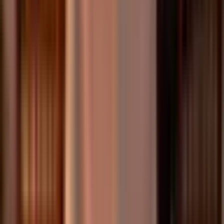
Apple Pay & Google Pay
Belanja online dan di toko global
Dapatkan cashback
Limit harian hingga $1.000.000
Akses ke produk yield Tria