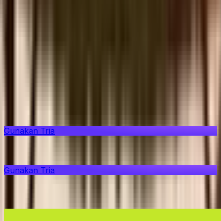
Segera hadir.
500.000+ Pengguna
$800M+ Volume Perdagangan
150+ Negara
Tria
Tampilan Penuh
Ringkasan
Blog
ID
Gunakan Tria
Ringkasan
Gunakan Tria
Semua aksi kripto Anda, terpadu