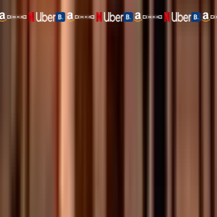
Akses ke produk yield Tria
130 Juta+ Merchant di Seluruh Dunia
Kartu Virtual
Kartu Signature
Kartu Premium