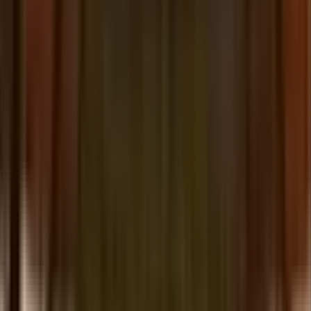
momen. Karena, waktu adalah uang.
Undang
Ubah Jaringan Anda Menjadi Penghasilan
Undang orang lain ke Tria dan dapatkan hadiah setiap
kali mereka berbelanja, menukar, atau menabung.
Komunitas Anda menjadi aliran pendapatan Anda,
dibayar dalam nilai onchain nyata.
Hadiah
Hadiah Lebih Tinggi dengan Kartu Tria
Aktifkan imbal hasil lebih tinggi dan peluang eksklusif
saat Anda memegang dan menggunakan Kartu Tria.
On/Off Ramp
Setor. Tarik. Instan.
Beli dan jual kripto di 100+ negara. Mulus, patuh, instan.