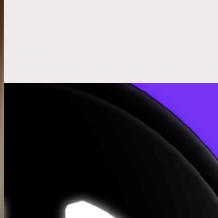
FUTURES
Perdagangan Perpetual Futures. Self-Custodial, Cross-Ch