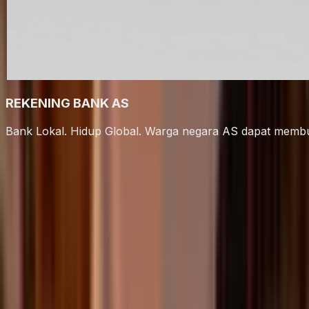
REKENING BANK AS
Bank Lokal. Hidup Global. Warga negara AS dapat membu
Kartu Visa Tria. Cashback hingga
6%, 150+ negara, self-custodial.
Belanjakan aset digital Anda di mana saja, di lebih dari
150 negara
Isi ulang dengan lebih dari 1.000 token yang didukung,
tanpa perantara kustodial.
Kartu Virtual
Kartu Signature
Kartu Premium