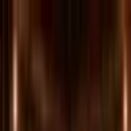
Tria
Tampilan Penuh
Ringkasan
Blog
ID
Gunakan Tria
Ringkasan
Gunakan Tria
Gunakan Tria
Kartu Tria