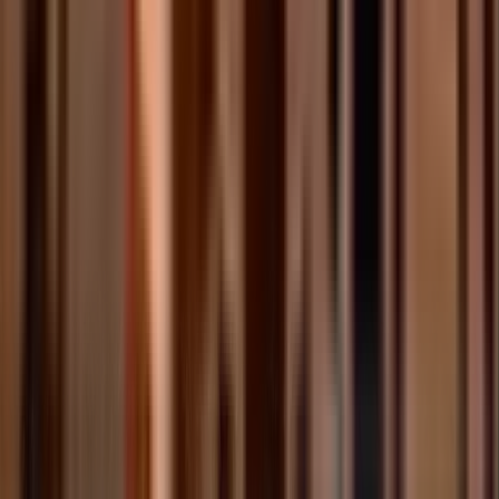
Dapatkan Kartu Anda
Bagikan Tria. Hasilkan Seperti Anda
Memilikinya.
Bergabunglah dengan ribuan duta yang membantu
mendukung generasi berikutnya uang global. Setiap
referral, pertukaran, dan pengeluaran memberi Anda