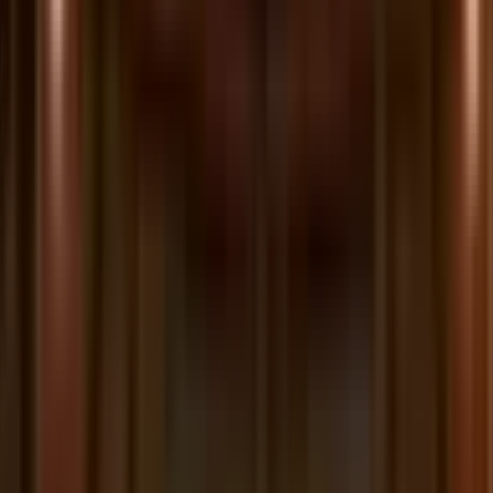
Belanjakan kripto seperti sudah menjadi uang.
Isi Kartu Tria Anda dengan BTC, Sol, dan 1000+ koin
lainnya—lalu gunakan untuk beli sushi atau Ferrari.
Hasilkan
Hasilkan APY Hingga 15%. On-Chain, Self-
Custodial.
Lindungi dari inflasi dan devaluasi mata uang sambil
mendapatkan imbal hasil lebih baik dari bank Anda.
Strategi on-chain yang diaudit dengan transparansi
nyata.
Perdagangan
Swap Cross-Chain dengan Eksekusi Rute
Terbaik Otomatis
BestPath mencari rute tercepat dan termurah yang
dioptimalkan AI—jadi Anda tidak pernah melewatkan