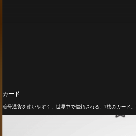
カード
暗号通貨を使いやすく、世界中で信頼される。1枚のカード