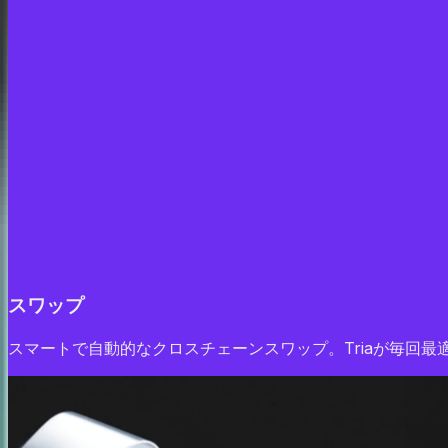
スワップ
スマートで自動的なクロスチェーンスワップ。Triaが毎回