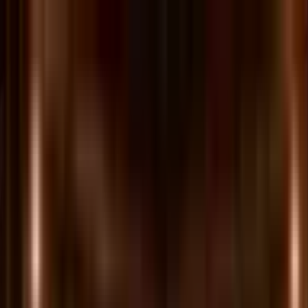
Tria
Vue complète
Aperçu
Blog
FR
Utiliser Tria
Aperçu
Utiliser Tria
Utiliser Tria
Carte Tria