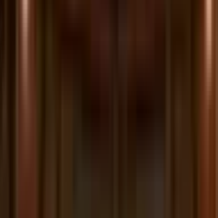
Dépensez de la crypto comme si c'était déjà de
l'argent.
Chargez votre Carte Tria avec BTC, Sol, et plus de 1000
autres coins—puis utilisez-les pour des sushis ou une
Ferrari.
Gagner
Gagnez jusqu'à 15 % d'APY. On-chain, auto-
dépositaire.
Protégez-vous contre l'inflation et la dévaluation
monétaire tout en obtenant de meilleurs rendements que
votre banque. Stratégies auditées, on-chain avec une
vraie transparence.
Trader
Échanges cross-chain avec exécution
automatique du meilleur itinéraire.