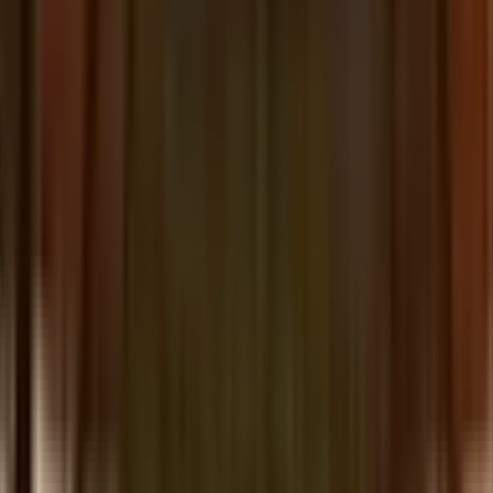
BestPath trouve la route la plus rapide et la moins chère
optimisée par IA—pour ne jamais manquer le bon
moment. Parce que le temps, c'est de l'argent.
Inviter
Transformez votre réseau en revenus
Invitez d'autres personnes sur Tria et soyez
récompensé à chaque fois qu'elles dépensent,
échangent ou épargnent. Votre communauté devient
votre source de revenus, payée en valeur onchain
réelle.
Récompenses
Rendements boostés avec la Carte Tria
Activez des rendements plus élevés et des opportunités
exclusives lorsque vous détenez et utilisez une Carte
Tria.
On/Off Ramp