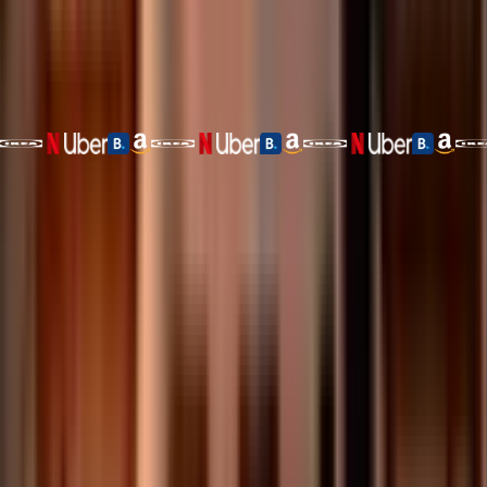
Gagnez du cashback
Limites journalières jusqu'à 1 000 000 $
Accès aux produits de rendement Tria
130M+ de Marchands Mondiaux
Carte Visa Tria. Jusqu'à 6 % de
cashback, plus de 150 pays, auto-
dépositaire.
Dépensez vos actifs numériques partout, dans plus de
150 pays
.
Rechargez avec plus de 1 000 tokens supportés, sans
intermédiaires de garde.
Apple Pay & Google Pay