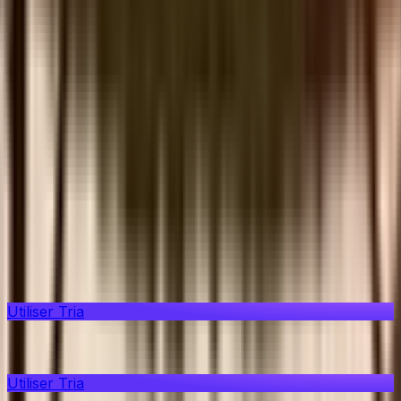
Dépôt. Retrait. Instantanément.
Achetez et vendez des cryptos dans plus de 100 pays.
Fluide, conforme, instantané. Bientôt disponible.
Plus de 500 000 utilisateurs
Plus de 800 M$ de volume d'échange
Plus de 150 pays
Tria
Vue complète
Aperçu
Blog
FR
Utiliser Tria
Aperçu
Utiliser Tria