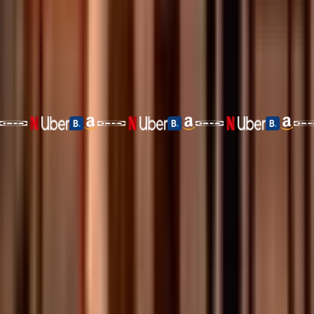
Achats en ligne et en magasin mondiaux
Gagnez du cashback
Limites journalières jusqu'à 1 000 000 $
Accès aux produits de rendement Tria
130M+ de Marchands Mondiaux
Carte Virtuelle
Carte Signature
Carte Premium