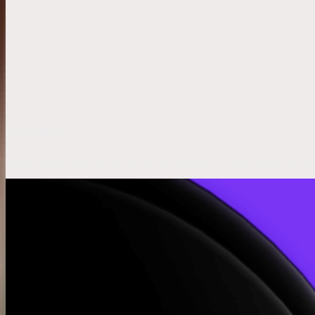
FUTURES
Trading de contrats à terme perpétuels. Auto-dépositaire,