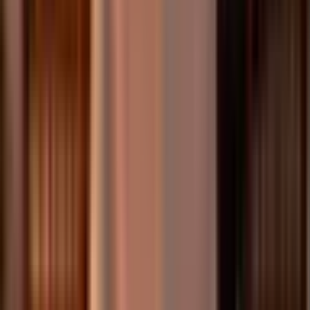
150 pays
Rechargez avec plus de 1 000 tokens supportés, sans
intermédiaires de garde.
Carte Virtuelle
Carte Signature
Carte Premium
Apple Pay & Google Pay
Achats en ligne et en magasin mondiaux